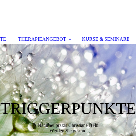
ITE
THERAPIEANGEBOT
KURSE & SEMINARE
TRIGGERPUNKTE
Naturheilpraxis Christiane Held
Werden Sie gesund